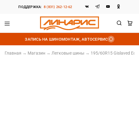
ПОДДЕРЖКА:
8 (831) 262-12-62
Линарис
Продажа
шин,
ЗАПИСЬ НА ШИНОМОНТАЖ, АВТОСЕРВИС
дисков
и
аккумуляторов
Главная
→
Магазин
→
Легковые шины
→
195/60R15 Gislaved EcoC
195/60 R15