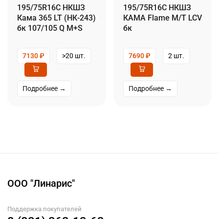
195/75R16C НКШЗ
195/75R16C НКШЗ
Кама 365 LT (НК-243)
КАМА Flame М/Т LCV
бк 107/105 Q M+S
бк
7130
₽
>20 шт.
7690
₽
2 шт.
Подробнее →
Подробнее →
ООО "Линарис"
Поддержка покупателей