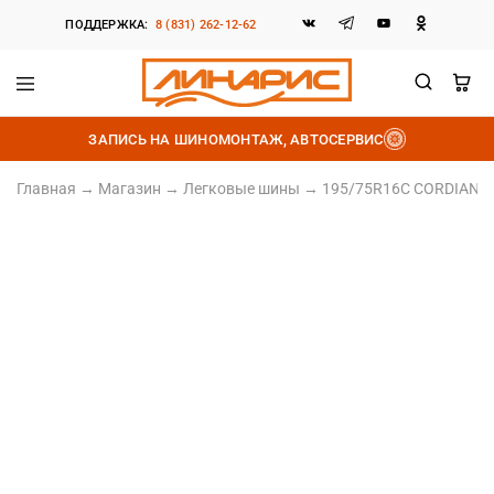
ПОДДЕРЖКА:
8 (831) 262-12-62
Линарис
Продажа
шин,
ЗАПИСЬ НА ШИНОМОНТАЖ, АВТОСЕРВИС
дисков
и
аккумуляторов
Главная
→
Магазин
→
Легковые шины
→
195/75R16C CORDIANT 
195/75 R16C