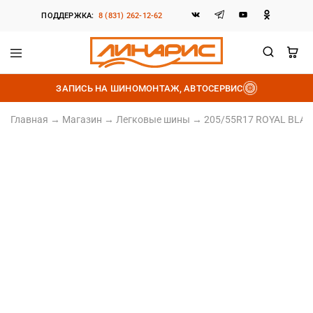
ПОДДЕРЖКА:
8 (831) 262-12-62
Линарис
Продажа
шин,
ЗАПИСЬ НА ШИНОМОНТАЖ, АВТОСЕРВИС
дисков
и
аккумуляторов
Главная
→
Магазин
→
Легковые шины
→
205/55R17 ROYAL BLACK
205/55 R17