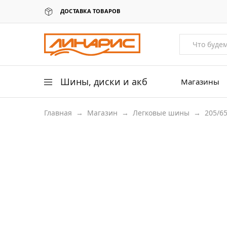
ДОСТАВКА ТОВАРОВ
Линарис
Продажа
шин,
дисков
и
аккумуляторов
Шины, диски и акб
Магазины
Главная
→
Магазин
→
Легковые шины
→
205/6
Легковые шины
Легковые диски
Для грузовых авто
205/65 R15
Для сельхоз техники
Аккумуляторы
Датчики давления в шинах