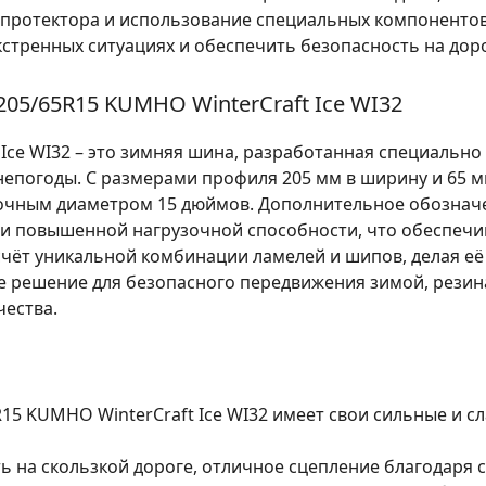
протектора и использование специальных компонентов
стренных ситуациях и обеспечить безопасность на доро
05/65R15 KUMHO WinterCraft Ice WI32
Ice WI32 – это зимняя шина, разработанная специально
непогоды. С размерами профиля 205 мм в ширину и 65 м
дочным диаметром 15 дюймов. Дополнительное обозначен
 и повышенной нагрузочной способности, что обеспечи
 счёт уникальной комбинации ламелей и шипов, делая 
ое решение для безопасного передвижения зимой, резина
чества.
R15 KUMHO WinterCraft Ice WI32 имеет свои сильные и с
ь на скользкой дороге, отличное сцепление благодаря