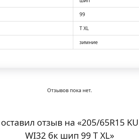
шип
99
T XL
зимние
Отзывов пока нет.
 оставил отзыв на «205/65R15 KU
WI32 бк шип 99 T XL»