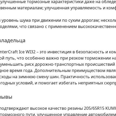
 улучшенные тормозные характеристики даже на облед
твенным материалам; улучшенная управляемость и ком
ровень шума при движении по сухим дорогам; несколь
делями, что связано с применением высококачественн
владельца
erCraft Ice WI32 – это инвестиция в безопасность и к
й путь, что особенно важно при резком торможении на
т уменьшить риск дорожно-транспортных происшествий
дное время года. Дополнительным преимуществом явля
асходы на зимнюю смену шин. Практичность использова
погодных условий, и помогает избегать неприятных сюр
тзывы
одтверждают высокое качество резины 205/65R15 KUMHO
ормозного пути, улучшенное управление автомобилем д