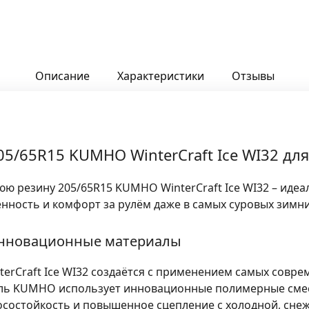
Описание
Характеристики
Отзывы
5/65R15 KUMHO WinterCraft Ice WI32 дл
 резину 205/65R15 KUMHO WinterCraft Ice WI32 – идеа
ность и комфорт за рулём даже в самых суровых зимни
инновационные материалы
erCraft Ice WI32 создаётся с применением самых совре
ль KUMHO использует инновационные полимерные смес
осостойкость и повышенное сцепление с холодной, сне