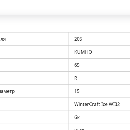
ля
205
KUMHO
65
R
иаметр
15
WinterCraft Ice WI32
бк