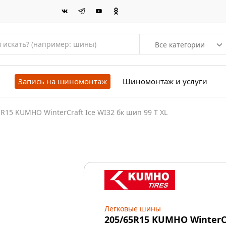
Все категории
Запись на шиномонтаж
Шиномонтаж и услуги
5R15 KUMHO WinterCraft Ice WI32 бк шип 99 T XL
Легковые шины
205/65R15 KUMHO WinterCr