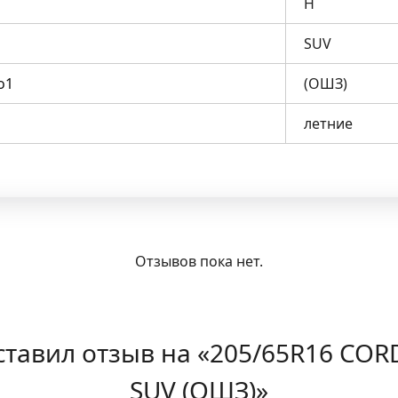
H
SUV
о1
(ОШЗ)
летние
Отзывов пока нет.
ставил отзыв на «205/65R16 COR
SUV (ОШЗ)»