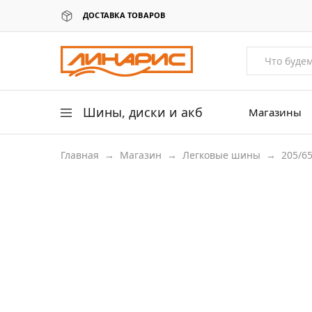
ДОСТАВКА ТОВАРОВ
Линарис
Продажа
шин,
дисков
и
аккумуляторов
Шины, диски и акб
Магазины
Главная
→
Магазин
→
Легковые шины
→
205/6
Легковые шины
Легковые диски
Для грузовых авто
205/65 R16
Для сельхоз техники
Аккумуляторы
Датчики давления в шинах