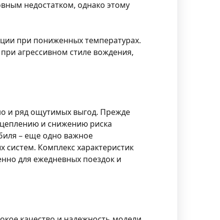
новным недостатком, однако этому
ации при пониженных температурах.
при агрессивном стиле вождения,
 но и ряд ощутимых выгод. Прежде
сцеплению и снижению риска
биля – еще одно важное
 систем. Комплекс характеристик
енно для ежедневных поездок и
окое качество и надежность модели