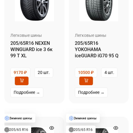
Легковые шины
Легковые шины
205/65R16 NEXEN
205/65R16
WINGUARD ice 3 бк
YOKOHAMA
99 T XL
iceGUARD iG70 95 Q
9170
₽
20 шт.
10500
₽
4 шт.
Подробнее →
Подробнее →
205/65 R16
205/65 R16