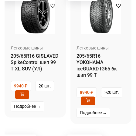
Легковые шины
Легковые шины
205/65R16 GISLAVED
205/65R16
SpikeControl шип 99
YOKOHAMA
T XL SUV (УЛ)
iceGUARD IG65 бк
шип 99 T
9940
₽
20 шт.
8940
₽
>20 шт.
Подробнее →
Подробнее →