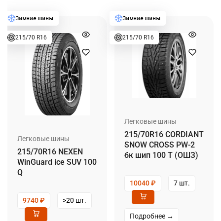
215/70 R16
215/70 R16
Легковые шины
215/70R16 CORDIANT
Легковые шины
SNOW CROSS PW-2
215/70R16 NEXEN
бк шип 100 T (ОШЗ)
WinGuard ice SUV 100
Q
10040
₽
7 шт.
9740
₽
>20 шт.
Подробнее →