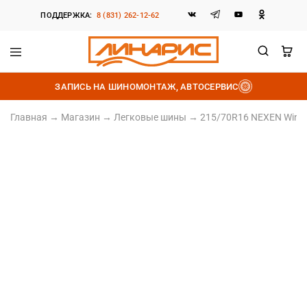
ПОДДЕРЖКА:
8 (831) 262-12-62
Линарис
Продажа
шин,
ЗАПИСЬ НА ШИНОМОНТАЖ, АВТОСЕРВИС
дисков
и
аккумуляторов
Главная
→
Магазин
→
Легковые шины
→
215/70R16 NEXEN WinGua
215/70 R16