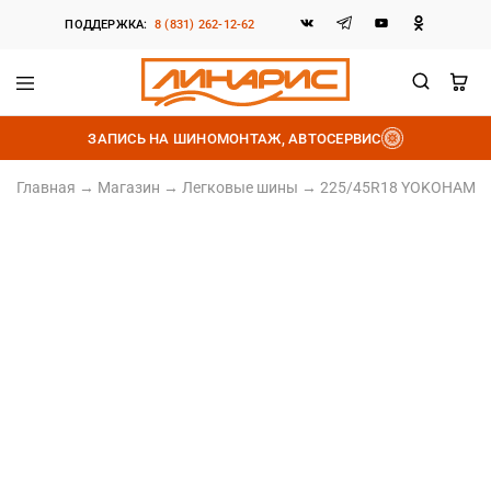
ПОДДЕРЖКА:
8 (831) 262-12-62
Линарис
Продажа
шин,
ЗАПИСЬ НА ШИНОМОНТАЖ, АВТОСЕРВИС
дисков
и
аккумуляторов
Главная
→
Магазин
→
Легковые шины
→
225/45R18 YOKOHAMA B
225/45 R18