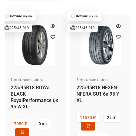
225/45 R18
225/45 R18
Легковые шины
Легковые шины
225/45R18 ROYAL
225/45R18 NEXEN
BLACK
NFERA SU1 бк 95 Y
RoyalPerformance бк
XL
95 W XL
11570
₽
2 шт.
7050
₽
9 шт.