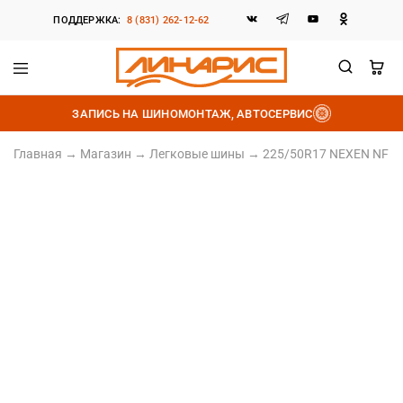
ПОДДЕРЖКА:
8 (831) 262-12-62
Линарис
Продажа
шин,
ЗАПИСЬ НА ШИНОМОНТАЖ, АВТОСЕРВИС
дисков
и
аккумуляторов
Главная
→
Магазин
→
Легковые шины
→
225/50R17 NEXEN NFERA
225/50 R17