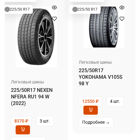
225/50 R17
225/50 R17
Легковые шины
225/50R17
YOKOHAMA V105S
Легковые шины
98 Y
225/50R17 NEXEN
NFERA RU1 94 W
12550
₽
4 шт.
(2022)
8370
₽
3 шт.
Подробнее →