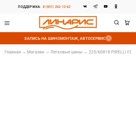
ПОДДЕРЖКА:
8 (831) 262-12-62
Линарис
Продажа
шин,
ЗАПИСЬ НА ШИНОМОНТАЖ, АВТОСЕРВИС
дисков
и
аккумуляторов
Главная
→
Магазин
→
Легковые шины
→
225/60R18 PIRELLI FO
225/60 R18