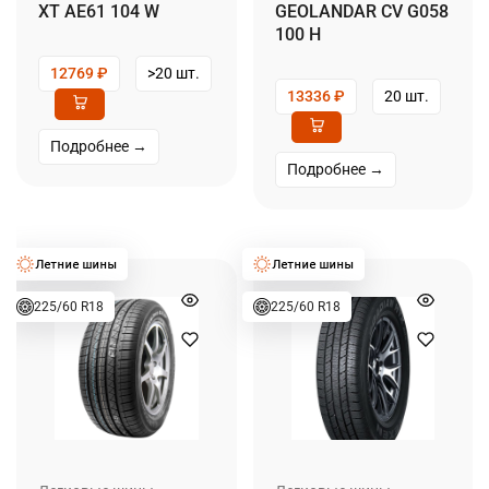
XT AE61 104 W
GEOLANDAR CV G058
100 H
12769
₽
>20 шт.
13336
₽
20 шт.
Подробнее →
Подробнее →
225/60 R18
225/60 R18