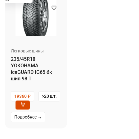
Легковые шины
235/45R18
YOKOHAMA
iceGUARD IG65 бк
шип 98 T
19360
₽
>20 шт.
Подробнее →