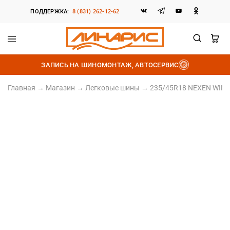
ПОДДЕРЖКА:
8 (831) 262-12-62
Линарис
Продажа
шин,
ЗАПИСЬ НА ШИНОМОНТАЖ, АВТОСЕРВИС
дисков
и
аккумуляторов
Главная
→
Магазин
→
Легковые шины
→
235/45R18 NEXEN WINGU
235/45 R18