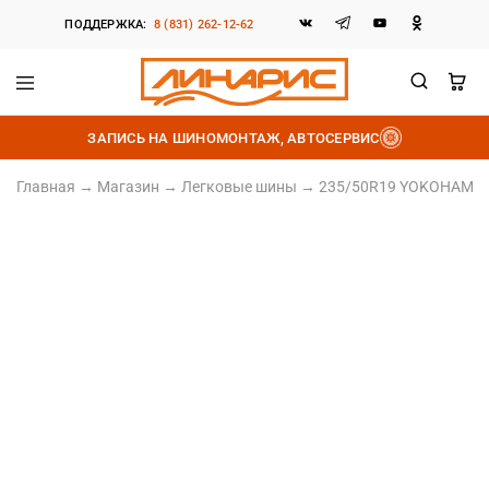
ПОДДЕРЖКА:
8 (831) 262-12-62
Линарис
Продажа
шин,
ЗАПИСЬ НА ШИНОМОНТАЖ, АВТОСЕРВИС
дисков
и
аккумуляторов
Главная
→
Магазин
→
Легковые шины
→
235/50R19 YOKOHAMA i
235/50 R19