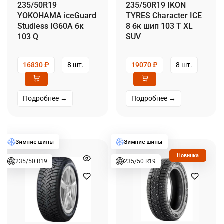
235/50R19
235/50R19 IKON
YOKOHAMA iceGuard
TYRES Character ICE
Studless IG60A бк
8 бк шип 103 T XL
103 Q
SUV
16830
₽
8 шт.
19070
₽
8 шт.
Подробнее →
Подробнее →
Новинка
235/50 R19
235/50 R19