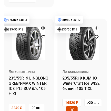
235/55 R19
235/55 R19
Легковые шины
Легковые шины
235/55R19 LINGLONG
235/55R19 KUMHO
GREEN-MAX WINTER
WinterCraft Ice WI32
ICE I-15 SUV б/к 105
бк шип 105 T XL
H XL
16520
₽
>20 шт.
8240
₽
20 шт.