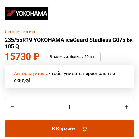
Легковые шины
235/55R19 YOKOHAMA iceGuard Studless G075 бк
105 Q
15730
₽
В наличии:
больше 20 шт.
Авторизуйтесь
, чтобы увидеть персональную
скидку!
В Корзину