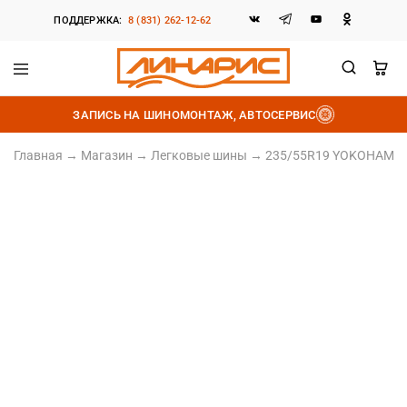
ПОДДЕРЖКА:
8 (831) 262-12-62
Линарис
Продажа
шин,
ЗАПИСЬ НА ШИНОМОНТАЖ, АВТОСЕРВИС
дисков
и
аккумуляторов
Главная
→
Магазин
→
Легковые шины
→
235/55R19 YOKOHAMA ic
235/55 R19