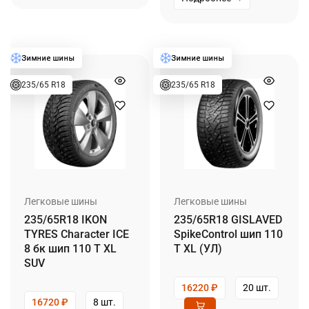
235/65 R18
235/65 R18
Легковые шины
Легковые шины
235/65R18 IKON
235/65R18 GISLAVED
TYRES Character ICE
SpikeControl шип 110
8 бк шип 110 T XL
T XL (УЛ)
SUV
16220
₽
20 шт.
16720
₽
8 шт.