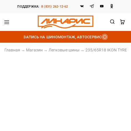
ПОДДЕРЖКА:
8 (831) 262-12-62
Линарис
Продажа
шин,
ЗАПИСЬ НА ШИНОМОНТАЖ, АВТОСЕРВИС
дисков
и
аккумуляторов
Главная
→
Магазин
→
Легковые шины
→
235/65R18 IKON TYRES A
235/65 R18