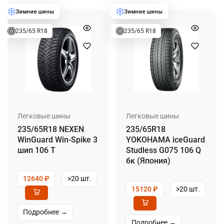
235/65 R18
235/65 R18
Легковые шины
Легковые шины
235/65R18 NEXEN
235/65R18
WinGuard Win-Spike 3
YOKOHAMA iceGuard
шип 106 T
Studless G075 106 Q
бк (Япония)
12640
₽
>20 шт.
15120
₽
>20 шт.
Подробнее →
Подробнее →