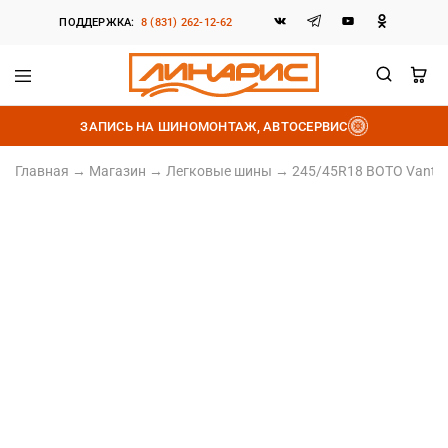
ПОДДЕРЖКА:
8 (831) 262-12-62
Линарис
Продажа
шин,
ЗАПИСЬ НА ШИНОМОНТАЖ, АВТОСЕРВИС
дисков
и
аккумуляторов
Главная
→
Магазин
→
Легковые шины
→
245/45R18 BOTO Vantag
245/45 R18