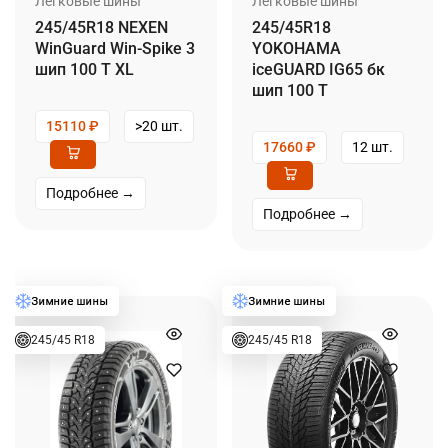
Легковые шины
Легковые шины
245/45R18 NEXEN
245/45R18
WinGuard Win-Spike 3
YOKOHAMA
шип 100 T XL
iceGUARD IG65 бк
шип 100 T
15110
₽
>20 шт.
17660
₽
12 шт.
Подробнее →
Подробнее →
245/45 R18
245/45 R18