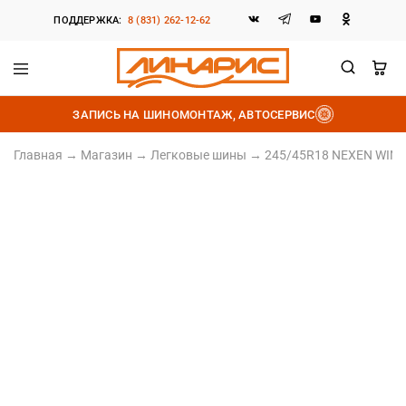
ПОДДЕРЖКА:
8 (831) 262-12-62
Линарис
Продажа
шин,
ЗАПИСЬ НА ШИНОМОНТАЖ, АВТОСЕРВИС
дисков
и
аккумуляторов
Главная
→
Магазин
→
Легковые шины
→
245/45R18 NEXEN WINGUA
245/45 R18