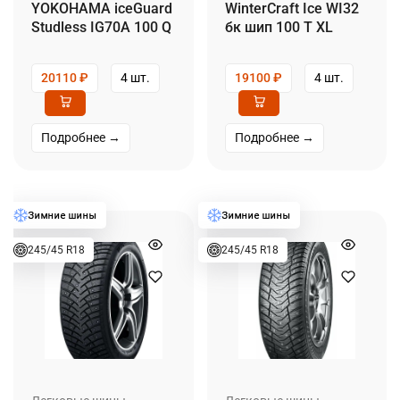
YOKOHAMA iceGuard
WinterCraft Ice WI32
Studless IG70A 100 Q
бк шип 100 T XL
20110
₽
4 шт.
19100
₽
4 шт.
Подробнее →
Подробнее →
245/45 R18
245/45 R18