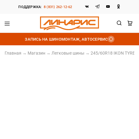
ПОДДЕРЖКА:
8 (831) 262-12-62
Линарис
Продажа
шин,
ЗАПИСЬ НА ШИНОМОНТАЖ, АВТОСЕРВИС
дисков
и
аккумуляторов
Главная
→
Магазин
→
Легковые шины
→
245/60R18 IKON TYRES C
245/60 R18