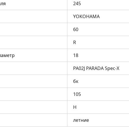
ля
245
YOKOHAMA
60
R
иаметр
18
PA02J PARADA Spec-X
бк
105
H
летние