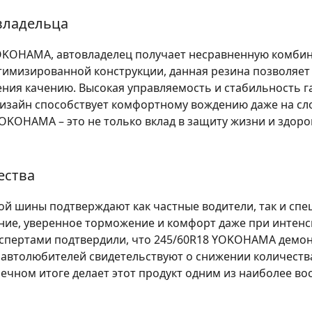
владельца
OKOHAMA, автовладелец получает несравненную комби
тимизированной конструкции, данная резина позволяет
ения качению. Высокая управляемость и стабильность 
дизайн способствует комфортному вождению даже на с
YOKOHAMA – это не только вклад в защиту жизни и здоро
ества
й шины подтверждают как частные водители, так и спе
ние, уверенное торможение и комфорт даже при интен
спертами подтвердили, что 245/60R18 YOKOHAMA демон
от автолюбителей свидетельствуют о снижении количест
нечном итоге делает этот продукт одним из наиболее во