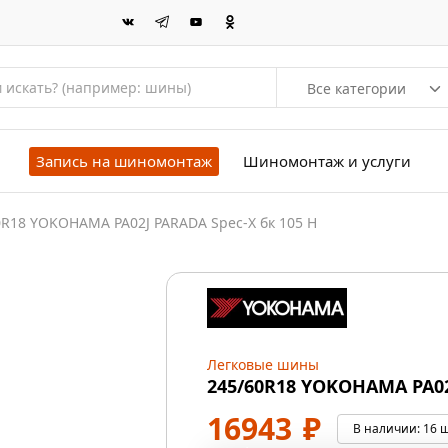
Все категории
Запись на шиномонтаж
Шиномонтаж и услуги
0R18 YOKOHAMA PA02J PARADA Spec-X бк 105 H
Легковые шины
245/60R18 YOKOHAMA PA02
16943
₽
В наличии:
16 ш