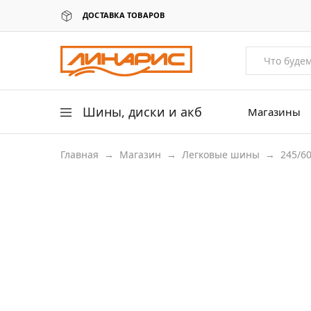
ДОСТАВКА ТОВАРОВ
Линарис
Продажа
шин,
дисков
и
аккумуляторов
Шины, диски и акб
Магазины
Главная
→
Магазин
→
Легковые шины
→
245/6
Легковые шины
Легковые диски
Для грузовых авто
245/60 R18
Для сельхоз техники
Аккумуляторы
Датчики давления в шинах