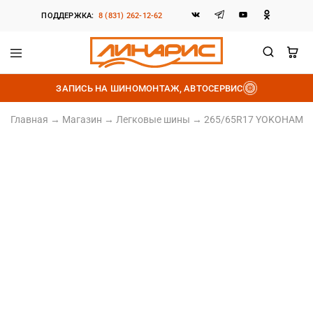
ПОДДЕРЖКА:
8 (831) 262-12-62
Линарис
Продажа
шин,
ЗАПИСЬ НА ШИНОМОНТАЖ, АВТОСЕРВИС
дисков
и
аккумуляторов
Главная
→
Магазин
→
Легковые шины
→
265/65R17 YOKOHAMA ic
265/65 R17