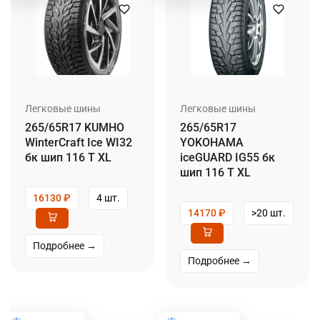
Легковые шины
Легковые шины
265/65R17 KUMHO
265/65R17
WinterCraft Ice WI32
YOKOHAMA
бк шип 116 T XL
iceGUARD IG55 бк
шип 116 T XL
16130
₽
4 шт.
14170
₽
>20 шт.
Подробнее →
Подробнее →