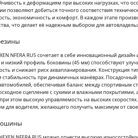
чивость к деформациям при высоких нагрузках, что ос
ии позволяют добиться точного соответствия техническ
ость, экономичность и комфорт. В каждом этапе произв
ства, что делает её надежным выбором для автовладель
резины
EXEN NFERA RU5 сочетает в себе инновационный дизайн
 и низкий профиль боковины (45 мм) способствуют улу
сть и снижает риск аквапланирования. Конструкция тип
и стабильность при динамичных манёврах. Посадочный
автомобилей, обеспечивая баланс между спортивным с
осходное сцепление с сухими и влажными покрытиями, 
ри этом высокую управляемость на высоких скоростях. 
м для водителя, желающего получить максимум от свое
втошины
NEXEN NFERA RU5 можно отнести высокую износостойкос