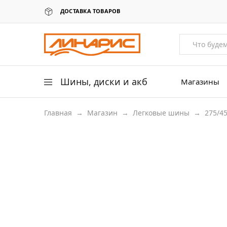
ДОСТАВКА ТОВАРОВ
Линарис
Продажа
шин,
дисков
и
аккумуляторов
Шины, диски и акб
Магазины
Главная
→
Магазин
→
Легковые шины
→
275/4
Легковые шины
Легковые диски
Для грузовых авто
275/45 R20
Для сельхоз техники
Аккумуляторы
Датчики давления в шинах