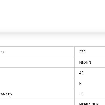
ля
275
NEXEN
45
R
иаметр
20
NFERA RU5