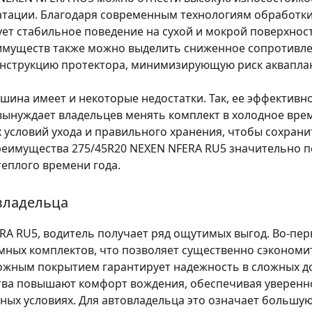
атации. Благодаря современным технологиям обработк
ует стабильное поведение на сухой и мокрой поверхнос
имуществ также можно выделить сниженное сопротивлен
онструкцию протектора, минимизирующую риск аквапла
тошина имеет и некоторые недостатки. Так, ее эффектив
вынуждает владельцев менять комплект в холодное врем
 условий ухода и правильного хранения, чтобы сохрани
 преимущества 275/45R20 NEXEN NFERA RU5 значительно
еплого времени года.
владельца
A RU5, водитель получает ряд ощутимых выгод. Во-перв
мных комплектов, что позволяет существенно сэкономи
ожным покрытием гарантирует надежность в сложных д
ва повышают комфорт вождения, обеспечивая уверенно
дных условиях. Для автовладельца это означает большу