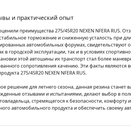
зывы и практический опыт
оценили преимущества 275/45R20 NEXEN NFERA RU5. От
стабильное торможение и сниженную усталость при дли
ированных автомобильных форумах, свидетельствуют о 
к в городской эксплуатации, так и в условиях спортивн
тановки этой автошины их транспорт стал более маневр
рованного сопротивления качению. Эти факты являются
продукта 275/45R20 NEXEN NFERA RU5.
ое решение для летнего сезона, данная резина станет 
ржденные отзывами и испытаниями, делают выбор в пол
овладельца, стремящегося к безопасности, комфорту и
ного автомобильного продукта и обеспечить своему а
.