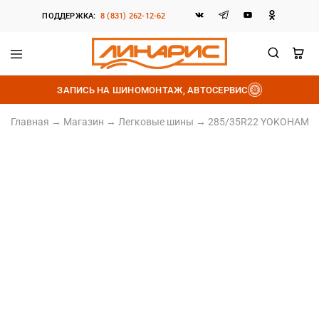
ПОДДЕРЖКА:
8 (831) 262-12-62
Линарис
Продажа
шин,
ЗАПИСЬ НА ШИНОМОНТАЖ, АВТОСЕРВИС
дисков
и
аккумуляторов
Главная
→
Магазин
→
Легковые шины
→
285/35R22 YOKOHAMA PA
285/35 R22