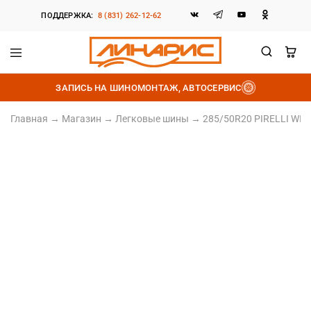
ПОДДЕРЖКА:
8 (831) 262-12-62
Линарис
Продажа
шин,
ЗАПИСЬ НА ШИНОМОНТАЖ, АВТОСЕРВИС
дисков
и
аккумуляторов
Главная
→
Магазин
→
Легковые шины
→
285/50R20 PIRELLI WINT
285/50 R20