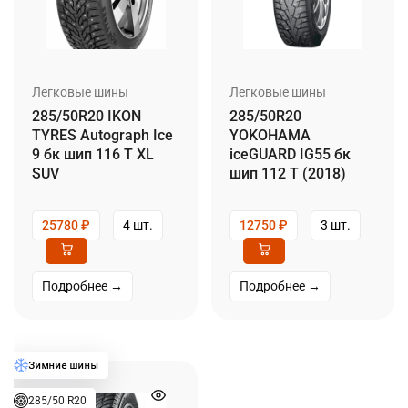
Легковые шины
Легковые шины
285/50R20 IKON
285/50R20
TYRES Autograph Ice
YOKOHAMA
9 бк шип 116 T XL
iceGUARD IG55 бк
SUV
шип 112 T (2018)
25780
₽
4 шт.
12750
₽
3 шт.
Подробнее →
Подробнее →
285/50 R20