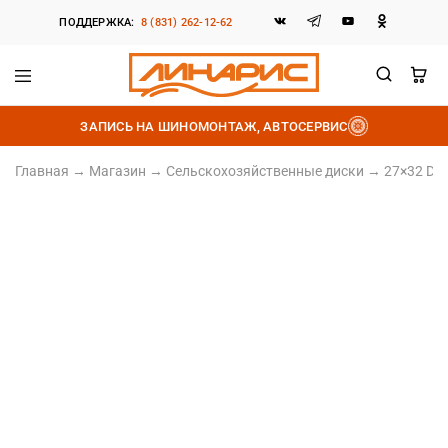
ПОДДЕРЖКА:
8 (831) 262-12-62
Линарис
Продажа
шин,
ЗАПИСЬ НА ШИНОМОНТАЖ, АВТОСЕРВИС
дисков
и
аккумуляторов
Главная
→
Магазин
→
Сельскохозяйственные диски
→
27×32 DW
Штампованный диск
27×32