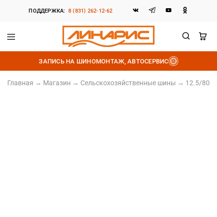
ПОДДЕРЖКА:
8 (831) 262-12-62
Линарис
Продажа
шин,
ЗАПИСЬ НА ШИНОМОНТАЖ, АВТОСЕРВИС
дисков
и
аккумуляторов
Главная
→
Магазин
→
Сельскохозяйственные шины
→
12.5/80-1
12.5/80R18
Норма слойности 14PR