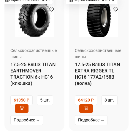
Норма слойности НС16
Норма слойности НС16
Сельскохозяйственные
Сельскохозяйственные
шины
шины
17.5-25 ВлШЗ TITAN
17.5-25 ВлШЗ TITAN
EARTHMOVER
EXTRA RIGGER TL
TRACTION бк НС16
НС16 177A2/158B
(клюшка)
(волна)
61350
₽
5 шт.
64120
₽
8 шт.
Подробнее →
Подробнее →