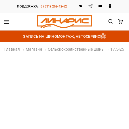
ПОДДЕРЖКА:
8 (831) 262-12-62
Линарис
Продажа
шин,
ЗАПИСЬ НА ШИНОМОНТАЖ, АВТОСЕРВИС
дисков
и
аккумуляторов
Главная
→
Магазин
→
Сельскохозяйственные шины
→
17.5-25 L
17.5/R25
Норма слойности 28PR