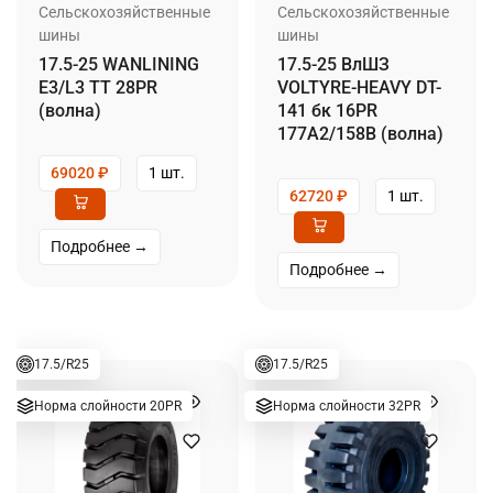
Сельскохозяйственные
Сельскохозяйственные
шины
шины
17.5-25 WANLINING
17.5-25 ВлШЗ
E3/L3 TT 28PR
VOLTYRE-HEAVY DT-
(волна)
141 бк 16PR
177A2/158B (волна)
69020
₽
1 шт.
62720
₽
1 шт.
Подробнее →
Подробнее →
17.5/R25
17.5/R25
Норма слойности 20PR
Норма слойности 32PR