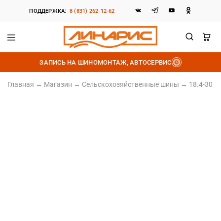
ПОДДЕРЖКА:
8 (831) 262-12-62
Линарис
Продажа
шин,
ЗАПИСЬ НА ШИНОМОНТАЖ, АВТОСЕРВИС
дисков
и
аккумуляторов
Главная
→
Магазин
→
Сельскохозяйственные шины
→
18.4-30 
18.4/R30
Норма слойности 8PR