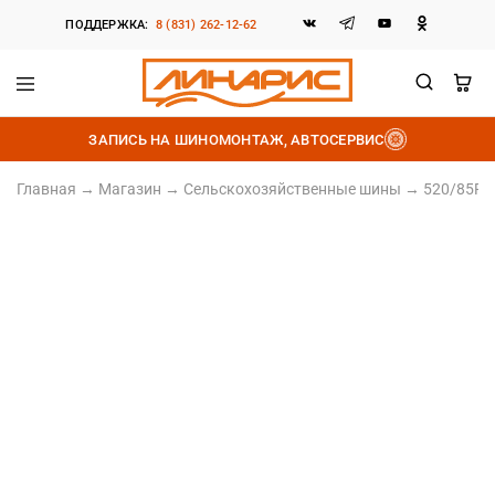
ПОДДЕРЖКА:
8 (831) 262-12-62
Линарис
Продажа
шин,
ЗАПИСЬ НА ШИНОМОНТАЖ, АВТОСЕРВИС
дисков
и
аккумуляторов
Главная
→
Магазин
→
Сельскохозяйственные шины
→
520/85R3
520/85R38 (20.8R38)