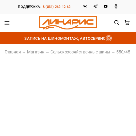
ПОДДЕРЖКА:
8 (831) 262-12-62
Линарис
Продажа
шин,
ЗАПИСЬ НА ШИНОМОНТАЖ, АВТОСЕРВИС
дисков
и
аккумуляторов
Главная
→
Магазин
→
Сельскохозяйственные шины
→
550/45-22
550/45R22.5
Норма слойности 16PR