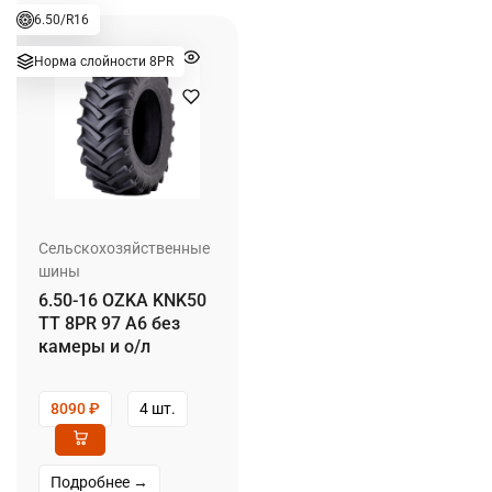
6.50/R16
Норма слойности 8PR
Сельскохозяйственные
шины
6.50-16 OZKA KNK50
TT 8PR 97 A6 без
камеры и о/л
8090
₽
4 шт.
Подробнее →