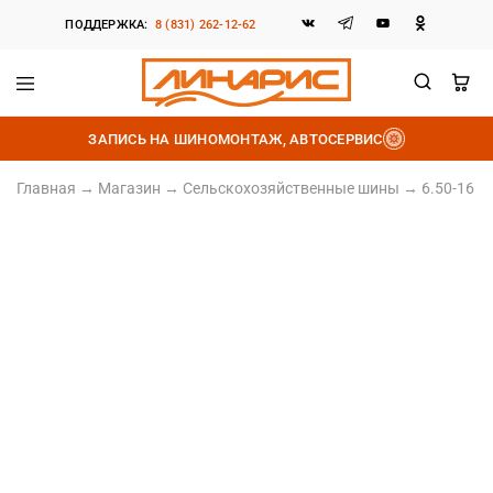
ПОДДЕРЖКА:
8 (831) 262-12-62
Линарис
Продажа
шин,
ЗАПИСЬ НА ШИНОМОНТАЖ, АВТОСЕРВИС
дисков
и
аккумуляторов
Главная
→
Магазин
→
Сельскохозяйственные шины
→
6.50-16 В
6.50/0R16
Норма слойности НС6