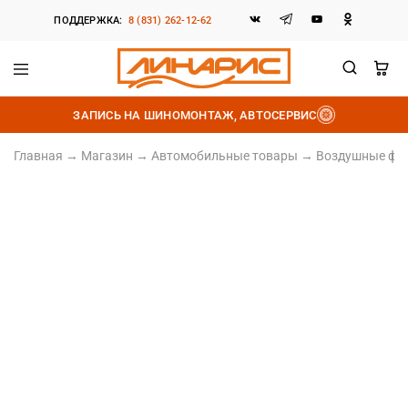
ПОДДЕРЖКА:
8 (831) 262-12-62
Линарис
Продажа
шин,
ЗАПИСЬ НА ШИНОМОНТАЖ, АВТОСЕРВИС
дисков
и
аккумуляторов
Главная
→
Магазин
→
Автомобильные товары
→
Воздушные фи