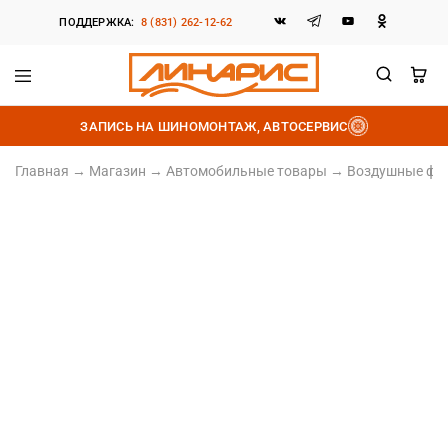
ПОДДЕРЖКА:
8 (831) 262-12-62
Линарис
Продажа
шин,
ЗАПИСЬ НА ШИНОМОНТАЖ, АВТОСЕРВИС
дисков
и
аккумуляторов
Главная
→
Магазин
→
Автомобильные товары
→
Воздушные фи