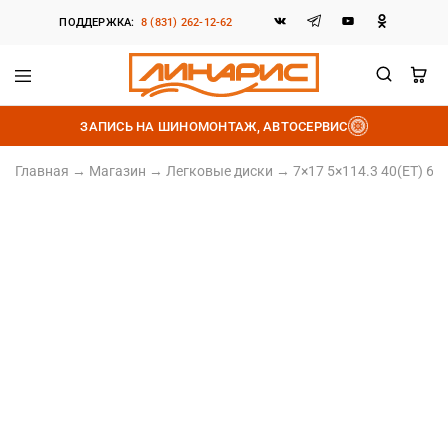
ПОДДЕРЖКА:
8 (831) 262-12-62
Линарис
Продажа
шин,
ЗАПИСЬ НА ШИНОМОНТАЖ, АВТОСЕРВИС
дисков
и
аккумуляторов
Главная
→
Магазин
→
Легковые диски
→
7×17 5×114.3 40(ET) 64
Литой диск
7×17 5×114.3 40(ET) 64.1(DIA)