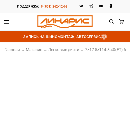
ПОДДЕРЖКА:
8 (831) 262-12-62
Линарис
Продажа
шин,
ЗАПИСЬ НА ШИНОМОНТАЖ, АВТОСЕРВИС
дисков
и
аккумуляторов
Главная
→
Магазин
→
Легковые диски
→
7×17 5×114.3 40(ET) 64
Литой диск
7×17 5×114.3 40(ET) 64.1(DIA)