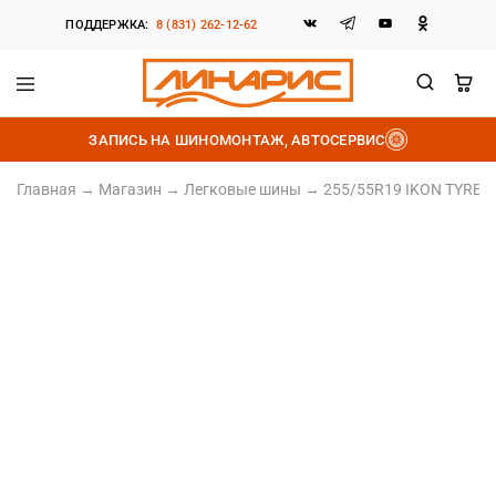
ПОДДЕРЖКА:
8 (831) 262-12-62
Линарис
Продажа
шин,
ЗАПИСЬ НА ШИНОМОНТАЖ, АВТОСЕРВИС
дисков
и
аккумуляторов
Главная
→
Магазин
→
Легковые шины
→
255/55R19 IKON TYRES A
255/55 R19