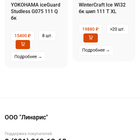
YOKOHAMA iceGuard
WinterCraft Ice WI32
Studless G075 111 Q
бк шип 111 T XL
бк
19880
₽
>20 шт.
15400
₽
8 шт.
Подробнее →
Подробнее →
ООО "Линарис"
Поддержка покупателей