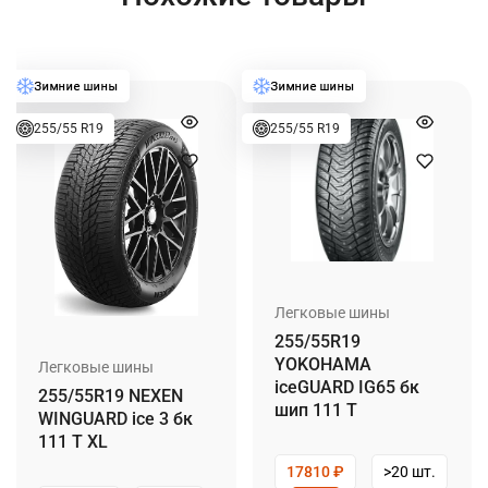
255/55 R19
255/55 R19
Легковые шины
255/55R19
YOKOHAMA
Легковые шины
iceGUARD IG65 бк
255/55R19 NEXEN
шип 111 T
WINGUARD ice 3 бк
111 T XL
17810
₽
>20 шт.