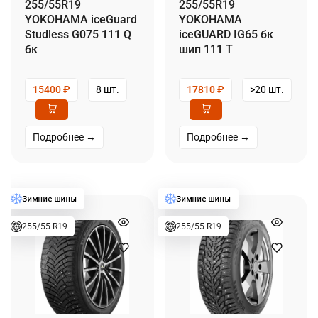
255/55R19
255/55R19
YOKOHAMA iceGuard
YOKOHAMA
Studless G075 111 Q
iceGUARD IG65 бк
бк
шип 111 T
15400
₽
8 шт.
17810
₽
>20 шт.
Подробнее →
Подробнее →
255/55 R19
255/55 R19