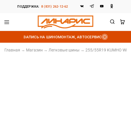
ПОДДЕРЖКА:
8 (831) 262-12-62
Линарис
Продажа
шин,
ЗАПИСЬ НА ШИНОМОНТАЖ, АВТОСЕРВИС
дисков
и
аккумуляторов
Главная
→
Магазин
→
Легковые шины
→
255/55R19 KUMHO Winter
255/55 R19