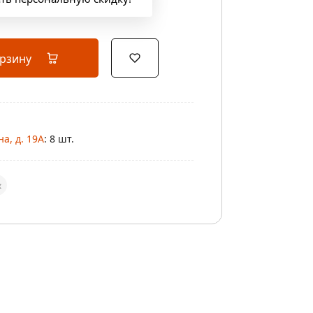
орзину
а, д. 19А
: 8 шт.