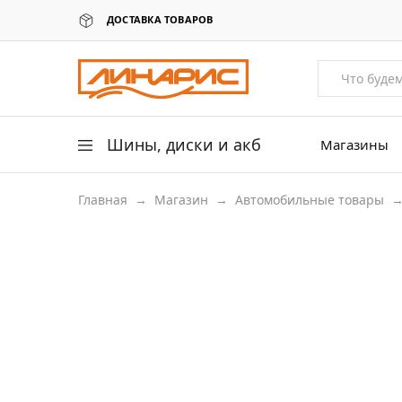
ДОСТАВКА ТОВАРОВ
Линарис
Продажа
шин,
дисков
и
аккумуляторов
Шины, диски и акб
Магазины
Главная
→
Магазин
→
Автомобильные товары
Легковые шины
Легковые диски
Для грузовых авто
Для сельхоз техники
Аккумуляторы
Датчики давления в шинах