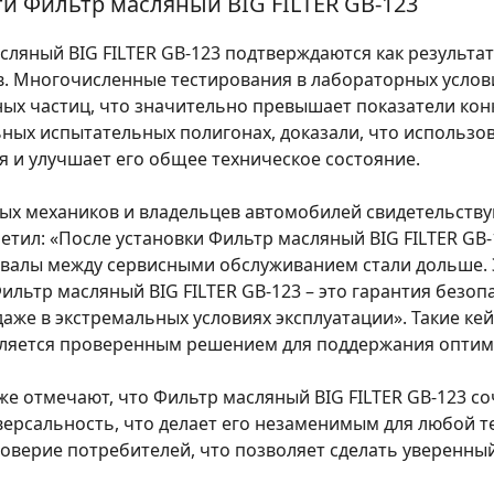
и Фильтр масляный BIG FILTER GB-123
сляный BIG FILTER GB-123 подтверждаются как результа
. Многочисленные тестирования в лабораторных услови
ных частиц, что значительно превышает показатели кон
ых испытательных полигонах, доказали, что использов
я и улучшает его общее техническое состояние.
х механиков и владельцев автомобилей свидетельству
етил: «После установки Фильтр масляный BIG FILTER GB
рвалы между сервисными обслуживанием стали дольше. 
Фильтр масляный BIG FILTER GB-123 – это гарантия безо
аже в экстремальных условиях эксплуатации». Такие ке
вляется проверенным решением для поддержания оптим
е отмечают, что Фильтр масляный BIG FILTER GB-123 со
ерсальность, что делает его незаменимым для любой те
доверие потребителей, что позволяет сделать уверенный