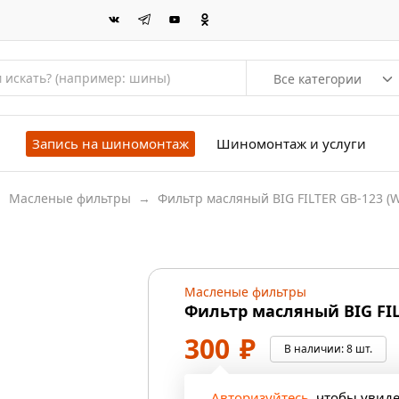
Все категории
Запись на шиномонтаж
Шиномонтаж и услуги
→
Масленые фильтры
→
Фильтр масляный BIG FILTER GB-123 (W
Масленые фильтры
Фильтр масляный BIG FILT
300
₽
В наличии:
8 шт.
Авторизуйтесь
, чтобы увид