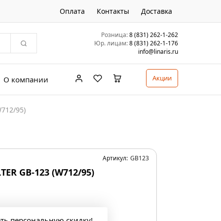
Оплата
Контакты
Доставка
Розница:
8 (831) 262-1-262
Юр. лицам:
8 (831) 262-1-176
info@linaris.ru
Акции
О компании
712/95)
Артикул:
GB123
ER GB-123 (W712/95)
еть персональную скидку!